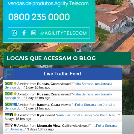
LOCAIS QUE ACESSAM O BLOG
Live Traffic Feed
A visitor from
Russas, Ceara
viewed "
Folha Serrana, um Jornal a
Serviço do…
"
1 day 16 hrs ago
A visitor from
Russas, Ceara
viewed "
Folha Serrana, um Jornal a
Serviço do…
"
1 day 16 hrs ago
A visitor from
Iracema, Ceara
viewed "
::Folha Serrana, um Jornal a
Serviço do…
"
1 day 21 hrs ago
A visitor from
Kyiv
viewed "
rana, um Jornal a Serviço do Povo, Não…
"
3 days 15 hrs ago
A visitor from
Mountain View, California
viewed "
...:::Folha Serrana,
um Jornal a…
"
3 days 16 hrs ago