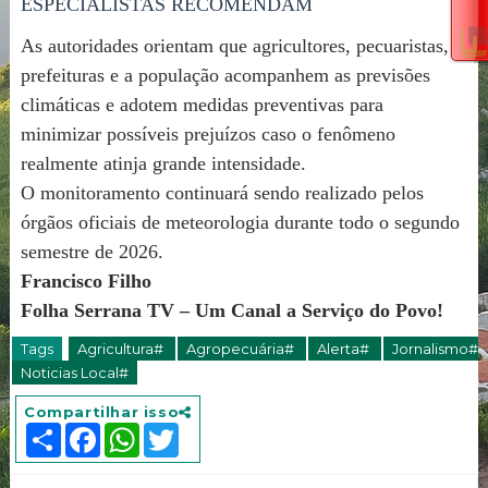
ESPECIALISTAS RECOMENDAM
As autoridades orientam que agricultores, pecuaristas,
prefeituras e a população acompanhem as previsões
climáticas e adotem medidas preventivas para
minimizar possíveis prejuízos caso o fenômeno
realmente atinja grande intensidade.
O monitoramento continuará sendo realizado pelos
órgãos oficiais de meteorologia durante todo o segundo
semestre de 2026.
Francisco Filho
Folha Serrana TV – Um Canal a Serviço do Povo!
Tags
Agricultura#
Agropecuária#
Alerta#
Jornalismo#
Noticias Local#
Compartilhar isso
S
F
W
T
h
a
h
w
a
c
a
i
r
e
t
t