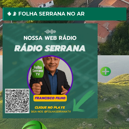
🌵📡 FOLHA SERRANA NO AR