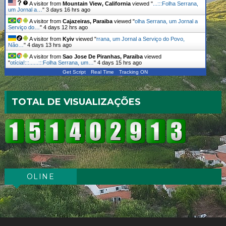
A visitor from
Mountain View, California
viewed "
...:::Folha Serrana,
um Jornal a…
"
3 days 16 hrs ago
A visitor from
Cajazeiras, Paraiba
viewed "
olha Serrana, um Jornal a
Serviço do…
"
4 days 12 hrs ago
A visitor from
Kyiv
viewed "
rrana, um Jornal a Serviço do Povo,
Não…
"
4 days 13 hrs ago
A visitor from
Sao Jose De Piranhas, Paraiba
viewed
"
otícia!:::......:::Folha Serrana, um…
"
4 days 15 hrs ago
Get Script
Real Time
Tracking ON
TOTAL DE VISUALIZAÇÕES
OLINE