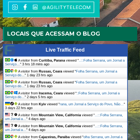
LOCAIS QUE ACESSAM O BLOG
Live Traffic Feed
A visitor from
Curitiba, Parana
viewed "
..:::Folha Serrana, um Jornal a
Serviço…
"
3 hrs 18 mins ago
A visitor from
Russas, Ceara
viewed "
Folha Serrana, um Jornal a
Serviço do…
"
1 day 23 hrs ago
A visitor from
Russas, Ceara
viewed "
Folha Serrana, um Jornal a
Serviço do…
"
1 day 23 hrs ago
A visitor from
Iracema, Ceara
viewed "
::Folha Serrana, um Jornal a
Serviço do…
"
2 days 5 hrs ago
A visitor from
Kyiv
viewed "
rana, um Jornal a Serviço do Povo, Não…
"
3 days 22 hrs ago
A visitor from
Mountain View, California
viewed "
...:::Folha Serrana,
um Jornal a…
"
4 days ago
A visitor from
Mountain View, California
viewed "
...:::Folha Serrana,
um Jornal a…
"
4 days ago
A visitor from
Cajazeiras, Paraiba
viewed "
olha Serrana, um Jornal a