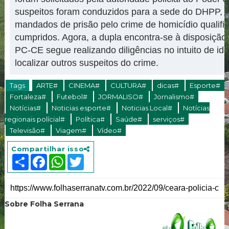
suspeitos foram conduzidos para a sede do DHPP, 
mandados de prisão pelo crime de homicídio qualifi
cumpridos. Agora, a dupla encontra-se à disposição 
PC-CE segue realizando diligências no intuito de iden
localizar outros suspeitos do crime.
Tags
ARTE#
CINEMA#
CULTURA#
dicas#
Esporte#
Fortaleza#
Futebol#
JORMALISO#
Jornalismo#
Notícias#
Noticias esporte#
Noticias Local#
Notícias
regionais polícial#
Política#
Saúde#
serviços#
Televisão#
Viagem#
Vídeo#
Compartilhar isso
S
F
W
T
h
a
h
w
a
c
a
i
r
e
t
t
e
b
s
t
o
A
e
Sobre Folha Serrana
o
p
r
k
p