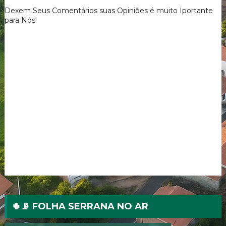
HISTÓRIA DE GERAÇÕES
PARAÍSO AMEAÇADO
NA FESTA DOS BASTIÕES
PELA AMBIÇÃO
Dexem Seus Comentários suas Opiniões é muito Iportante
para Nós!
🌵📡 FOLHA SERRANA NO AR