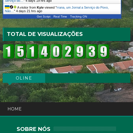
Serviço do…
"
4 days 19 hrs ago
A visitor from
Kyiv
viewed "
rrana, um Jornal a Serviço do Povo,
Não…
"
4 days 21 hrs ago
Get Script
Real Time
Tracking ON
TOTAL DE VISUALIZAÇÕES
OLINE
HOME
SOBRE NÓS