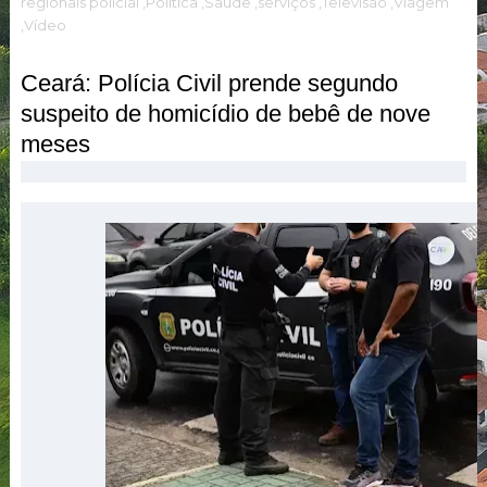
regionais polícial
,Política
,Saúde
,serviços
,Televisão
,Viagem
,Vídeo
Ceará: Polícia Civil prende segundo
suspeito de homicídio de bebê de nove
meses