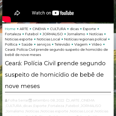
Home
ARTE
CINEMA
CULTURA
dicas
Esporte
Fortaleza
Futebol
JORMALISO
Jornalismo
Notícias
Noticias esporte
Noticias Local
Notícias regionais polícial
Política
Saúde
serviços
Televisão
Viagem
Vídeo
Ceará: Polícia Civil prende segundo suspeito de homicídio de
bebê de nove meses
Ceará: Polícia Civil prende segundo
suspeito de homicídio de bebê de
nove meses
Folha Serrana
setembro 08, 2022
,ARTE
,CINEMA
,CULTURA
,dicas
,Esporte
,Fortaleza
,Futebol
,JORMALISO
,Jornalismo
,Notícias
,Noticias esporte
,Noticias Local
,Notícias