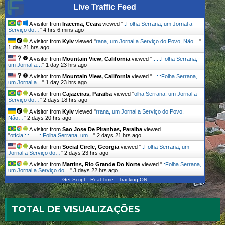
Live Traffic Feed
A visitor from
Iracema, Ceara
viewed "
::Folha Serrana, um Jornal a
Serviço do…
"
4 hrs 6 mins ago
A visitor from
Kyiv
viewed "
rana, um Jornal a Serviço do Povo, Não…
"
1 day 21 hrs ago
A visitor from
Mountain View, California
viewed "
...:::Folha Serrana,
um Jornal a…
"
1 day 23 hrs ago
A visitor from
Mountain View, California
viewed "
...:::Folha Serrana,
um Jornal a…
"
1 day 23 hrs ago
A visitor from
Cajazeiras, Paraiba
viewed "
olha Serrana, um Jornal a
Serviço do…
"
2 days 18 hrs ago
A visitor from
Kyiv
viewed "
rrana, um Jornal a Serviço do Povo,
Não…
"
2 days 20 hrs ago
A visitor from
Sao Jose De Piranhas, Paraiba
viewed
"
otícia!:::......:::Folha Serrana, um…
"
2 days 21 hrs ago
A visitor from
Social Circle, Georgia
viewed "
::Folha Serrana, um
Jornal a Serviço do…
"
2 days 23 hrs ago
A visitor from
Martins, Rio Grande Do Norte
viewed "
::Folha Serrana,
um Jornal a Serviço do…
"
3 days 22 hrs ago
Get Script
Real Time
Tracking ON
TOTAL DE VISUALIZAÇÕES