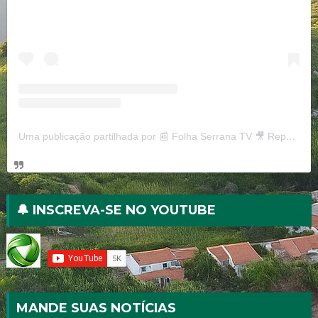
Uma publicação partilhada por 📰 Folha Serrana TV 🎥 Reportagens, notícias e curiosidades (@folhaserranatv)
🔔 INSCREVA-SE NO YOUTUBE
MANDE SUAS NOTÍCIAS