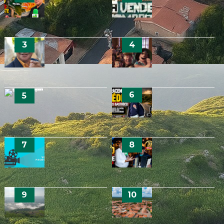
🌎 FOLHA SERRANA TV
SUPER EL NIÑO 2026:
NORDESTE PODE
ENFRENTAR MAIS CALOR,
🔁 COMPRA E VENDAS
SECA E IMPACTOS NA
VENHA ANÚCIAR NO
AGRICULTURA
NOSSO BLOG
📌 Sobre Nós
📣 Voz do Povo
Saúde do Ceará tem
🚨 LUTO EM IRACEMA:
hospitais com 100% de
SOCORRISTA E AGENTE
conformidade em
DE SAÚDE JULIANA
avaliação nacional de
COSTA MORRE APÓS
práticas de segurança do
ACIDENTE NA SERRA DOS
paciente
BASTIÕES