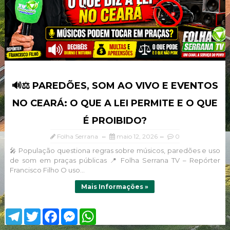
🔊⚖️ PAREDÕES, SOM AO VIVO E EVENTOS
NO CEARÁ: O QUE A LEI PERMITE E O QUE
É PROIBIDO?
Folha Serrana
maio 12, 2026
0
🎤 População questiona regras sobre músicos, paredões e uso
de som em praças públicas 📍 Folha Serrana TV – Repórter
Francisco Filho O uso...
Mais Informações »
T
T
F
M
W
e
w
a
e
h
l
i
c
s
a