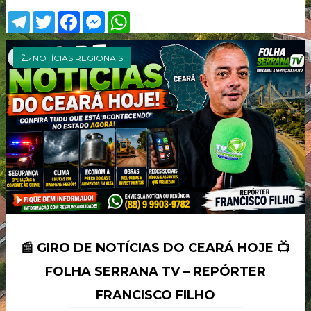
T
T
F
M
W
e
w
a
e
h
l
i
c
s
a
e
t
e
s
t
NOTÍCIAS REGIONAIS
g
t
b
e
s
r
e
o
n
A
a
r
o
g
p
m
k
e
p
r
📰 GIRO DE NOTÍCIAS DO CEARÁ HOJE 📺
FOLHA SERRANA TV – REPÓRTER
FRANCISCO FILHO